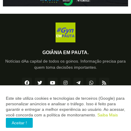
GOIÂNIA EM PAUTA.
Notícias dAa capital de todos os goinos. Informação precisa para
quem toma decisões importantes.
Este site utiliza cookies e tecnologias de terceiros (Google) para
personalizar anúncios e analisar o tráfego. Isso é feito para
Copyright ©
2026
Goiânia EM PAUTA
garantir e entregar a melhor experiência ao usuário. Ao acessar,
você concorda com a política de monitoramento.
Saiba Mais
INÍCIO
SOBRE
CONTATO
LGPD
EXPEDIENTE
Aceitar !
EDITORIAL
MÍDIA KIT
SP ZAP