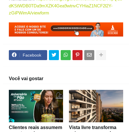
dKStWDB0TDa9mXZK4Gea9wtnvCYHiaZ1NCF2l2Y-
zGiPWimA/viewform
Facebook
Você vai gostar
Clientes reais assumem
Vista livre transforma