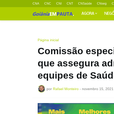
CNA
CNC
CNI
CNT
CNSaúde
CNseg
C
AGORA
NEGÓ
Página inicial
Comissão especi
que assegura ad
equipes de Saúd
por
Rafael Monteiro
-
novembro 15, 2021