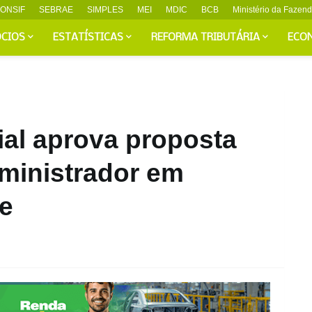
ONSIF
SEBRAE
SIMPLES
MEI
MDIC
BCB
Ministério da Fazen
CIOS
ESTATÍSTICAS
REFORMA TRIBUTÁRIA
ECO
al aprova proposta
ministrador em
e