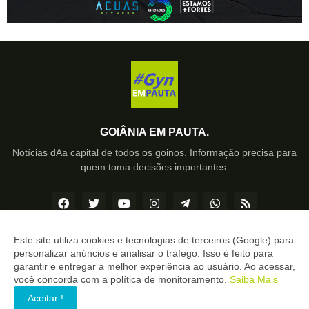
GOIÂNIA EM PAUTA.
Notícias dAa capital de todos os goinos. Informação precisa para
quem toma decisões importantes.
Este site utiliza cookies e tecnologias de terceiros (Google) para
personalizar anúncios e analisar o tráfego. Isso é feito para
Copyright ©
2026
Goiânia EM PAUTA
garantir e entregar a melhor experiência ao usuário. Ao acessar,
você concorda com a política de monitoramento.
Saiba Mais
INÍCIO
SOBRE
CONTATO
LGPD
EXPEDIENTE
Aceitar !
EDITORIAL
MÍDIA KIT
SP ZAP