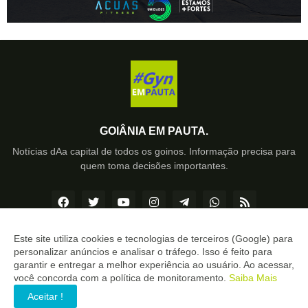
GOIÂNIA EM PAUTA.
Notícias dAa capital de todos os goinos. Informação precisa para
quem toma decisões importantes.
Este site utiliza cookies e tecnologias de terceiros (Google) para
personalizar anúncios e analisar o tráfego. Isso é feito para
Copyright ©
2026
Goiânia EM PAUTA
garantir e entregar a melhor experiência ao usuário. Ao acessar,
você concorda com a política de monitoramento.
Saiba Mais
INÍCIO
SOBRE
CONTATO
LGPD
EXPEDIENTE
Aceitar !
EDITORIAL
MÍDIA KIT
SP ZAP