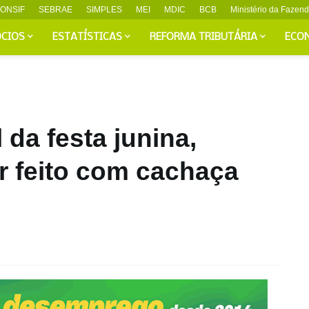
ONSIF
SEBRAE
SIMPLES
MEI
MDIC
BCB
Ministério da Fazen
CIOS
ESTATÍSTICAS
REFORMA TRIBUTÁRIA
ECO
 da festa junina,
r feito com cachaça