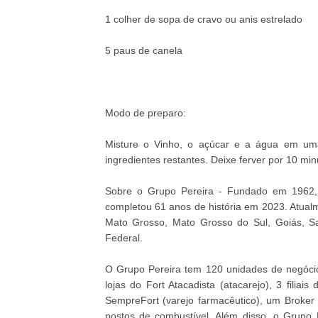
1 colher de sopa de cravo ou anis estrelado
5 paus de canela
Modo de preparo:
Misture o Vinho, o açúcar e a água em uma
ingredientes restantes. Deixe ferver por 10 min
Sobre o Grupo Pereira - Fundado em 1962, 
completou 61 anos de história em 2023. Atual
Mato Grosso, Mato Grosso do Sul, Goiás, Sa
Federal.
O Grupo Pereira tem 120 unidades de negócio
lojas do Fort Atacadista (atacarejo), 3 filiais
SempreFort (varejo farmacêutico), um Broker –
postos de combustível. Além disso, o Grupo 