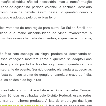
daptação climática não foi necessária, mas a transformação
 cana-de-açúcar no período colonial, a cachaça, destilado
ho como base da bebida. Assim nasceu o quentão como o
tado e adotado pelo povo brasileiro.
ficativamente de uma região para outra. No Sul do Brasil, por
aliana e a maior disponibilidade de vinho favoreceram a
 é muitas vezes chamada de quentão, o que não é um erro,
tão feito com cachaça, ou pinga, predomina, destacando-se
ra. Essas variações mostram como o quentão se adaptou aos
te e querido por todos. Nas festas juninas, o quentão é mais
ntegrante do evento. Servido quente, ele ajuda a aquecer as
a festa com seu aroma de gengibre, canela e cravo-da-índia.
a, os balões e as fogueiras.
ciosa bebida, o Fort Atacadista e os Supermercados Comper
Com 10 lojas espalhadas pelo Distrito Federal, essas redes
ontrar os melhores produtos. A lista de endereços das lojas
acadista.com.br/nossas-lojas
. A lista com os endereços dos