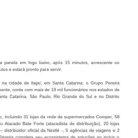
 panela em fogo baixo, após 15 minutos, acrescente os
utos e estará pronto para servir.
na cidade de Itajaí, em Santa Catarina, o Grupo Pereira
mente, conta com mais de 19 mil funcionários nos estados de
nta Catarina, São Paulo, Rio Grande do Sul e no Distrito
, incluindo 31 lojas da rede de supermercados Comper, 58
 do Atacado Bate Forte (atacadista de distribuição), 20 lojas
 distribuidor oficial da Nestlé -, 5 agências de viagens e 2
Pereira completa seu ecossistema de soluções ao incluir o