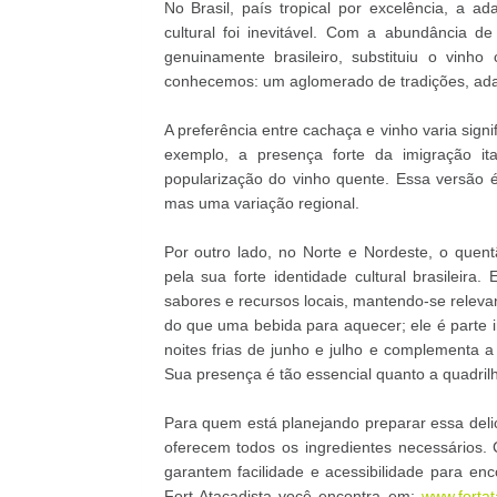
No Brasil, país tropical por excelência, a a
cultural foi inevitável. Com a abundância de
genuinamente brasileiro, substituiu o vin
conhecemos: um aglomerado de tradições, adap
A preferência entre cachaça e vinho varia signi
exemplo, a presença forte da imigração it
popularização do vinho quente. Essa versão
mas uma variação regional.
Por outro lado, no Norte e Nordeste, o quen
pela sua forte identidade cultural brasilei
sabores e recursos locais, mantendo-se relevan
do que uma bebida para aquecer; ele é parte i
noites frias de junho e julho e complementa 
Sua presença é tão essencial quanto a quadrilh
Para quem está planejando preparar essa deli
oferecem todos os ingredientes necessários. 
garantem facilidade e acessibilidade para enc
Fort Atacadista você encontra em:
www.fortat