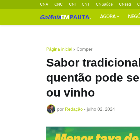
CNA
CNC
CNI
CNT
CNSaúde
CNseg
C
AGORA
NEGÓ
Página inicial
Comper
Sabor tradicional
quentão pode se
ou vinho
por
Redação
-
julho 02, 2024