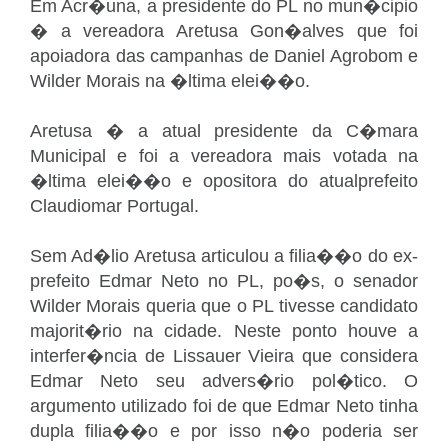
Em Acr�una, a presidente do PL no mun�cipio
� a vereadora Aretusa Gon�alves que foi
apoiadora das campanhas de Daniel Agrobom e
Wilder Morais na �ltima elei��o.
Aretusa � a atual presidente da C�mara
Municipal e foi a vereadora mais votada na
�ltima elei��o e opositora do atualprefeito
Claudiomar Portugal.
Sem Ad�lio Aretusa articulou a filia��o do ex-
prefeito Edmar Neto no PL, po�s, o senador
Wilder Morais queria que o PL tivesse candidato
majorit�rio na cidade. Neste ponto houve a
interfer�ncia de Lissauer Vieira que considera
Edmar Neto seu advers�rio pol�tico. O
argumento utilizado foi de que Edmar Neto tinha
dupla filia��o e por isso n�o poderia ser