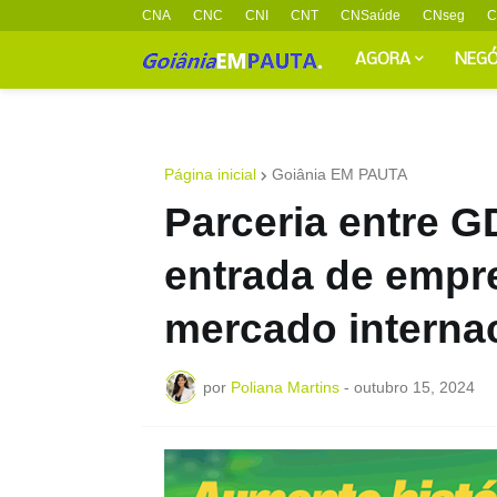
CNA
CNC
CNI
CNT
CNSaúde
CNseg
C
AGORA
NEGÓ
Página inicial
Goiânia EM PAUTA
Parceria entre GD
entrada de empre
mercado interna
por
Poliana Martins
-
outubro 15, 2024