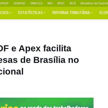
ONSIF
SEBRAE
SIMPLES
MEI
MDIC
BCB
Ministério da Fazen
CIOS
ESTATÍSTICAS
REFORMA TRIBUTÁRIA
ECO
F e Apex facilita
sas de Brasília no
cional