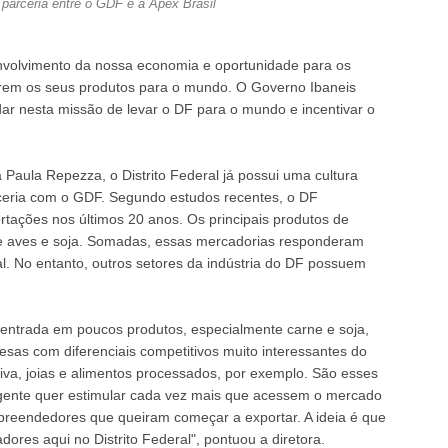
 parceria entre o GDF e a Apex Brasil
envolvimento da nossa economia e oportunidade para os
arem os seus produtos para o mundo. O Governo Ibaneis
dar nesta missão de levar o DF para o mundo e incentivar o
 Paula Repezza, o Distrito Federal já possui uma cultura
ceria com o GDF. Segundo estudos recentes, o DF
tações nos últimos 20 anos. Os principais produtos de
e aves e soja. Somadas, essas mercadorias responderam
l. No entanto, outros setores da indústria do DF possuem
centrada em poucos produtos, especialmente carne e soja,
s com diferenciais competitivos muito interessantes do
iva, joias e alimentos processados, por exemplo. São esses
gente quer estimular cada vez mais que acessem o mercado
preendedores que queiram começar a exportar. A ideia é que
res aqui no Distrito Federal", pontuou a diretora.