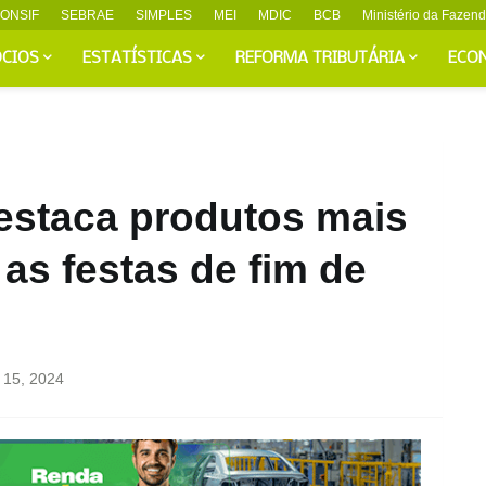
ONSIF
SEBRAE
SIMPLES
MEI
MDIC
BCB
Ministério da Fazen
CIOS
ESTATÍSTICAS
REFORMA TRIBUTÁRIA
ECO
estaca produtos mais
as festas de fim de
 15, 2024