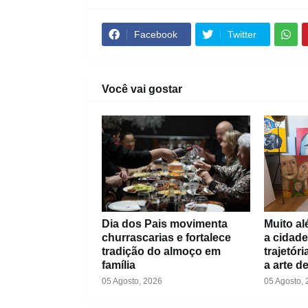
Facebook
Twitter
Você vai gostar
Dia dos Pais movimenta
Muito al
churrascarias e fortalece
a cidade
tradição do almoço em
trajetór
família
a arte d
05 Agosto, 2026
05 Agosto,