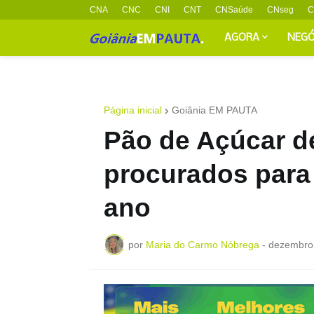
CNA
CNC
CNI
CNT
CNSaúde
CNseg
C
AGORA
NEGÓ
Página inicial
Goiânia EM PAUTA
Pão de Açúcar d
procurados para 
ano
por
Maria do Carmo Nóbrega
-
dezembro