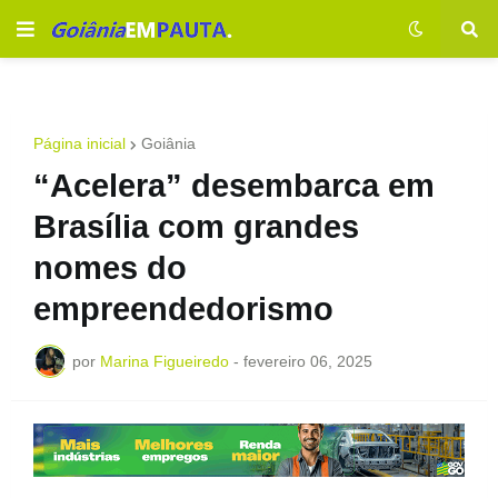
Página inicial
Goiânia
“Acelera” desembarca em
Brasília com grandes
nomes do
empreendedorismo
por
Marina Figueiredo
-
fevereiro 06, 2025