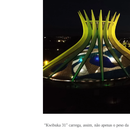
“Kwibuka 31” carrega, assim, não apenas o peso d