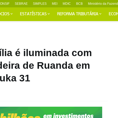
ONSIF
SEBRAE
SIMPLES
MEI
MDIC
BCB
Ministério da Fazen
CIOS
ESTATÍSTICAS
REFORMA TRIBUTÁRIA
ECO
ília é iluminada com
deira de Ruanda em
buka 31