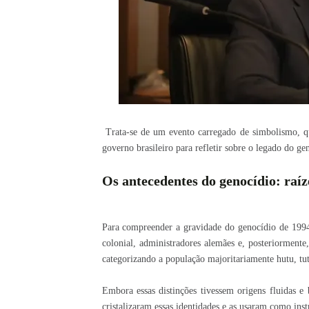
Trata-se de um evento carregado de simbolismo, qu
governo brasileiro para refletir sobre o legado do ge
Os antecedentes do genocídio: raíze
Para compreender a gravidade do genocídio de 1994,
colonial, administradores alemães e, posteriorment
categorizando a população majoritariamente hutu, tut
Embora essas distinções tivessem origens fluidas e 
cristalizaram essas identidades e as usaram como ins