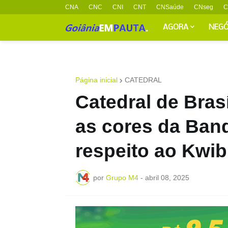
CNA
CNC
CNI
CNT
CNSaúde
CNseg
C
AGORA
NEGÓ
Página inicial
CATEDRAL
Catedral de Bras
as cores da Ban
respeito ao Kwi
por
Grupo M4
-
abril 08, 2025