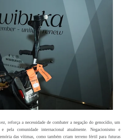
ez, reforça a necessidade de combater a negação do genocídio, um
a e pela comunidade internacional atualmente. Negacionismo e
emória das vítimas, como também criam terreno fértil para futuras