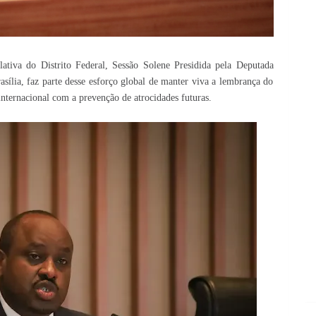
ativa do Distrito Federal, Sessão Solene Presidida pela Deputada
ília, faz parte desse esforço global de manter viva a lembrança do
ternacional com a prevenção de atrocidades futuras.