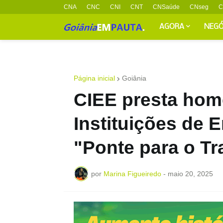
CNA
CNC
CNI
CNT
CNSaúde
CNseg
C
AGORA
NEGÓ
Página inicial
Goiânia
CIEE presta ho
Instituições de 
"Ponte para o Tr
por
Marina Figueiredo
-
maio 20, 2025