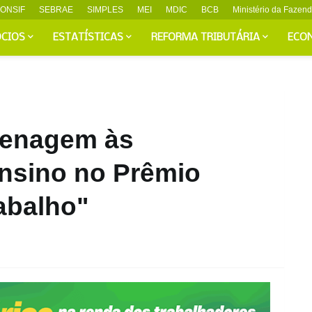
ONSIF
SEBRAE
SIMPLES
MEI
MDIC
BCB
Ministério da Fazen
CIOS
ESTATÍSTICAS
REFORMA TRIBUTÁRIA
ECO
menagem às
Ensino no Prêmio
abalho"