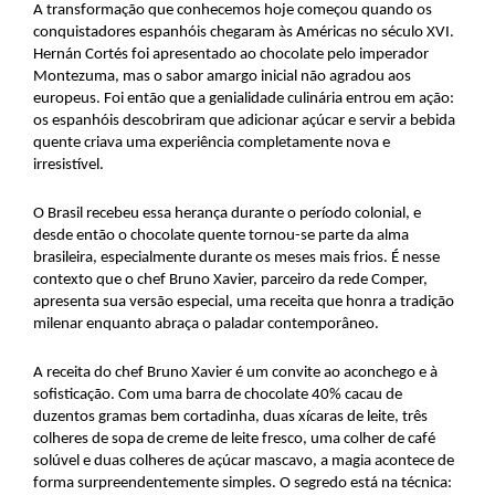
A transformação que conhecemos hoje começou quando os
conquistadores espanhóis chegaram às Américas no século XVI.
Hernán Cortés foi apresentado ao chocolate pelo imperador
Montezuma, mas o sabor amargo inicial não agradou aos
europeus. Foi então que a genialidade culinária entrou em ação:
os espanhóis descobriram que adicionar açúcar e servir a bebida
quente criava uma experiência completamente nova e
irresistível.
O Brasil recebeu essa herança durante o período colonial, e
desde então o chocolate quente tornou-se parte da alma
brasileira, especialmente durante os meses mais frios. É nesse
contexto que o chef Bruno Xavier, parceiro da rede Comper,
apresenta sua versão especial, uma receita que honra a tradição
milenar enquanto abraça o paladar contemporâneo.
A receita do chef Bruno Xavier é um convite ao aconchego e à
sofisticação. Com uma barra de chocolate 40% cacau de
duzentos gramas bem cortadinha, duas xícaras de leite, três
colheres de sopa de creme de leite fresco, uma colher de café
solúvel e duas colheres de açúcar mascavo, a magia acontece de
forma surpreendentemente simples. O segredo está na técnica: