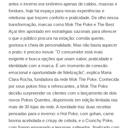
antes o inverno era sinônimo apenas de caldos, massas e
fondues, hoje há espaço para novas experiências e
releituras que trazem conforto e praticidade. De olho nessa
transformação, marcas como Mok The Poke e The Best
Açaí têm apostado em estratégias sazonais para oferecer
o que o público procura na estação: comida quente,
gostosa e cheia de personalidade. Mas não basta aquecer
o prato: é preciso inovar. "O consumidor está mais
exigente e busca opções que unam sabor, praticidade e
identidade com a marca. É um momento de conexão
emocional e oportunidade de fidelização", explica Maria
Clara Rocha, fundadora da rede Mok The Poke. Conhecida
por seus pokes frios e refrescantes, a Mok The Poke
decidiu surpreender os clientes com o lançamento de dois
novos Pokes Quentes, disponíveis em edição limitada nas
mais de 30 lojas da rede. A novidade traz duas receitas
pensadas para o inverno: o Hot Poke, com gohan, carne
bovina acebolada e crispy de cebola, e o Crunchy Poke,
com frango empanado e legumes salteados, finalizado com