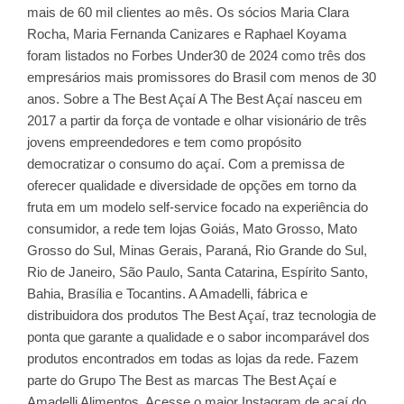
mais de 60 mil clientes ao mês. Os sócios Maria Clara
Rocha, Maria Fernanda Canizares e Raphael Koyama
foram listados no Forbes Under30 de 2024 como três dos
empresários mais promissores do Brasil com menos de 30
anos. Sobre a The Best Açaí A The Best Açaí nasceu em
2017 a partir da força de vontade e olhar visionário de três
jovens empreendedores e tem como propósito
democratizar o consumo do açaí. Com a premissa de
oferecer qualidade e diversidade de opções em torno da
fruta em um modelo self-service focado na experiência do
consumidor, a rede tem lojas Goiás, Mato Grosso, Mato
Grosso do Sul, Minas Gerais, Paraná, Rio Grande do Sul,
Rio de Janeiro, São Paulo, Santa Catarina, Espírito Santo,
Bahia, Brasília e Tocantins. A Amadelli, fábrica e
distribuidora dos produtos The Best Açaí, traz tecnologia de
ponta que garante a qualidade e o sabor incomparável dos
produtos encontrados em todas as lojas da rede. Fazem
parte do Grupo The Best as marcas The Best Açaí e
Amadelli Alimentos. Acesse o maior Instagram de açaí do