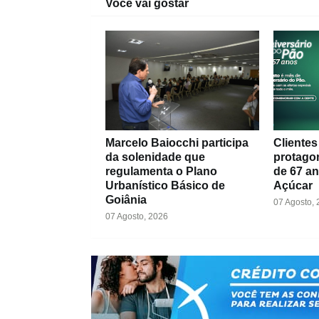
Você vai gostar
Marcelo Baiocchi participa
Cliente
da solenidade que
protago
regulamenta o Plano
de 67 a
Urbanístico Básico de
Açúcar
Goiânia
07 Agosto,
07 Agosto, 2026