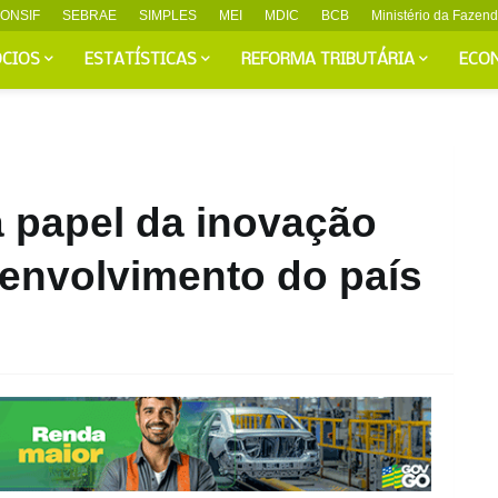
ONSIF
SEBRAE
SIMPLES
MEI
MDIC
BCB
Ministério da Fazen
CIOS
ESTATÍSTICAS
REFORMA TRIBUTÁRIA
ECO
a papel da inovação
senvolvimento do país