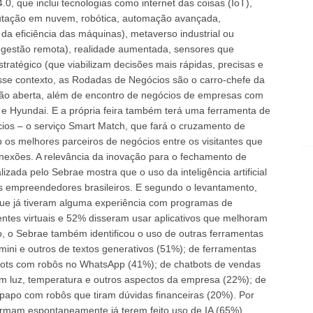
.0, que inclui tecnologias como internet das coisas (IoT),
computação em nuvem, robótica, automação avançada,
da eficiência das máquinas), metaverso industrial ou
e gestão remota), realidade aumentada, sensores que
ratégico (que viabilizam decisões mais rápidas, precisas e
sse contexto, as Rodadas de Negócios são o carro-chefe da
vação aberta, além de encontro de negócios de empresas com
 Hyundai. E a própria feira também terá uma ferramenta de
ios – o serviço Smart Match, que fará o cruzamento de
 os melhores parceiros de negócios entre os visitantes que
onexões. A relevância da inovação para o fechamento de
zada pelo Sebrae mostra que o uso da inteligência artificial
s empreendedores brasileiros. E segundo o levantamento,
ue já tiveram alguma experiência com programas de
tentes virtuais e 52% disseram usar aplicativos que melhoram
, o Sebrae também identificou o uso de outras ferramentas
ini e outros de textos generativos (51%); de ferramentas
bots com robôs no WhatsApp (41%); de chatbots de vendas
lam luz, temperatura e outros aspectos da empresa (22%); de
-papo com robôs que tiram dúvidas financeiras (20%). Por
firmam espontaneamente já terem feito uso de IA (65%),