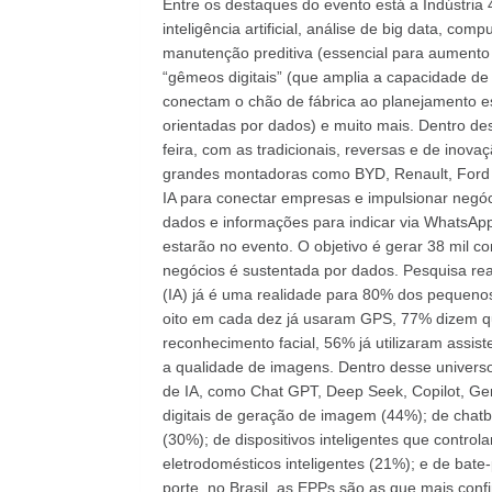
Entre os destaques do evento está a Indústria 4
inteligência artificial, análise de big data, 
manutenção preditiva (essencial para aumento 
“gêmeos digitais” (que amplia a capacidade d
conectam o chão de fábrica ao planejamento est
orientadas por dados) e muito mais. Dentro de
feira, com as tradicionais, reversas e de ino
grandes montadoras como BYD, Renault, Ford e
IA para conectar empresas e impulsionar negóc
dados e informações para indicar via WhatsApp
estarão no evento. O objetivo é gerar 38 mil c
negócios é sustentada por dados. Pesquisa reali
(IA) já é uma realidade para 80% dos pequeno
oito em cada dez já usaram GPS, 77% dizem q
reconhecimento facial, 56% já utilizaram assis
a qualidade de imagens. Dentro desse universo
de IA, como Chat GPT, Deep Seek, Copilot, Gem
digitais de geração de imagem (44%); de chat
(30%); de dispositivos inteligentes que contro
eletrodomésticos inteligentes (21%); e de bate
porte, no Brasil, as EPPs são as que mais con