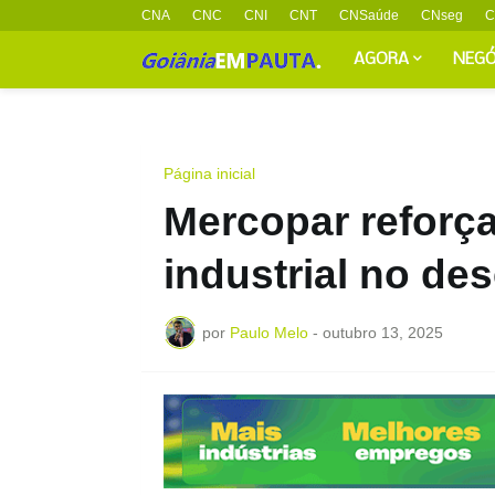
CNA
CNC
CNI
CNT
CNSaúde
CNseg
C
AGORA
NEGÓ
Página inicial
Mercopar reforç
industrial no de
por
Paulo Melo
-
outubro 13, 2025