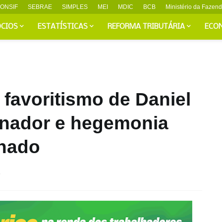
ONSIF
SEBRAE
SIMPLES
MEI
MDIC
BCB
Ministério da Fazen
CIOS
ESTATÍSTICAS
REFORMA TRIBUTÁRIA
ECO
favoritismo de Daniel
ernador e hegemonia
enado
5