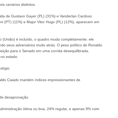
s cenários distintos.
uida de Gustavo Gayer (PL) (31%) e Vanderlan Cardoso
i (PT) (11%) e Major Vitor Hugo (PL) (12%), aparecem em
(União) é incluído, o quadro muda completamente: ele
ndo seus adversários muito atrás. O peso político de Ronaldo
leição para o Senado em uma corrida desequilibrada,
 no estado.
stígio
ldo Caiado mantém índices impressionantes de
de desaprovação.
dministração ótima ou boa, 24% regular, e apenas 9% ruim