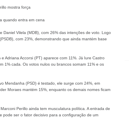
illo mostra força
ra quando entra em cena
de Daniel Vilela (MDB), com 26% das intenções de voto. Logo
lo (PSDB), com 23%, demonstrando que ainda mantém base
 e Adriana Accorsi (PT) aparece com 11%. Já Iure Castro
am 1% cada. Os votos nulos ou brancos somam 11% e os
vo Mendanha (PSD) é testado, ele surge com 24%, em
 Wilder Moraes mantém 15%, enquanto os demais nomes ficam
 Marconi Perillo ainda tem musculatura política. A entrada de
e pode ser o fator decisivo para a configuração de um