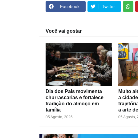
Facebook
Twitter
Você vai gostar
Dia dos Pais movimenta
Muito al
churrascarias e fortalece
a cidade
tradição do almoço em
trajetór
família
a arte d
05 Agosto, 2026
05 Agosto,