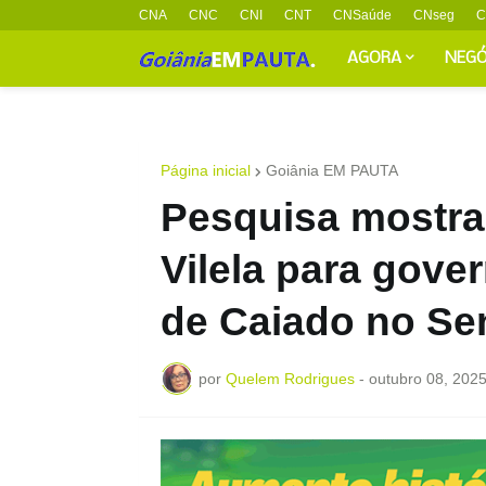
CNA
CNC
CNI
CNT
CNSaúde
CNseg
C
AGORA
NEGÓ
Página inicial
Goiânia EM PAUTA
Pesquisa mostra 
Vilela para gov
de Caiado no S
por
Quelem Rodrigues
-
outubro 08, 202