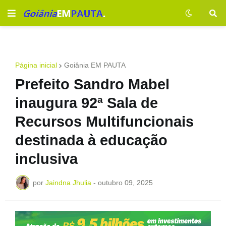
Página inicial
Goiânia EM PAUTA
Prefeito Sandro Mabel
inaugura 92ª Sala de
Recursos Multifuncionais
destinada à educação
inclusiva
por
Jaindna Jhulia
-
outubro 09, 2025