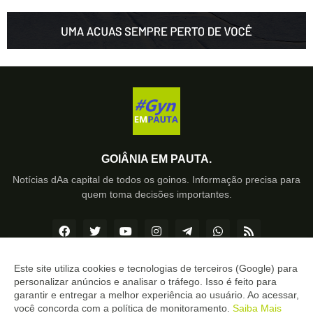
GOIÂNIA EM PAUTA.
Notícias dAa capital de todos os goinos. Informação precisa para
quem toma decisões importantes.
Este site utiliza cookies e tecnologias de terceiros (Google) para
personalizar anúncios e analisar o tráfego. Isso é feito para
Copyright ©
2026
Goiânia EM PAUTA
garantir e entregar a melhor experiência ao usuário. Ao acessar,
você concorda com a política de monitoramento.
Saiba Mais
INÍCIO
SOBRE
CONTATO
LGPD
EXPEDIENTE