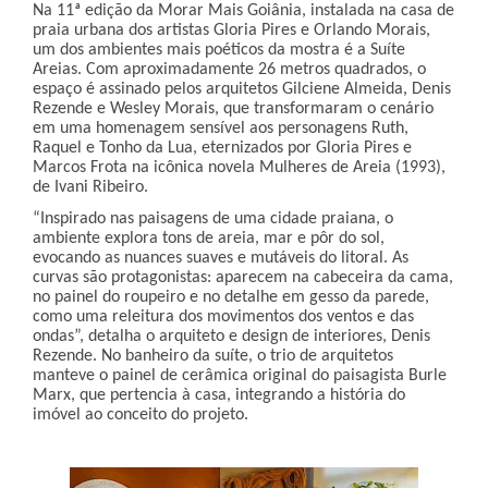
Na 11ª edição da Morar Mais Goiânia, instalada na casa de
praia urbana dos artistas Gloria Pires e Orlando Morais,
um dos ambientes mais poéticos da mostra é a Suíte
Areias. Com aproximadamente 26 metros quadrados, o
espaço é assinado pelos arquitetos Gilciene Almeida, Denis
Rezende e Wesley Morais, que transformaram o cenário
em uma homenagem sensível aos personagens Ruth,
Raquel e Tonho da Lua, eternizados por Gloria Pires e
Marcos Frota na icônica novela Mulheres de Areia (1993),
de Ivani Ribeiro.
“Inspirado nas paisagens de uma cidade praiana, o
ambiente explora tons de areia, mar e pôr do sol,
evocando as nuances suaves e mutáveis do litoral. As
curvas são protagonistas: aparecem na cabeceira da cama,
no painel do roupeiro e no detalhe em gesso da parede,
como uma releitura dos movimentos dos ventos e das
ondas”, detalha o arquiteto e design de interiores, Denis
Rezende. No banheiro da suíte, o trio de arquitetos
manteve o painel de cerâmica original do paisagista Burle
Marx, que pertencia à casa, integrando a história do
imóvel ao conceito do projeto.