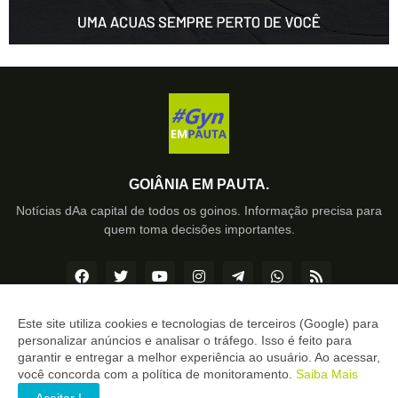
GOIÂNIA EM PAUTA.
Notícias dAa capital de todos os goinos. Informação precisa para
quem toma decisões importantes.
Este site utiliza cookies e tecnologias de terceiros (Google) para
personalizar anúncios e analisar o tráfego. Isso é feito para
Copyright ©
2026
Goiânia EM PAUTA
garantir e entregar a melhor experiência ao usuário. Ao acessar,
você concorda com a política de monitoramento.
Saiba Mais
INÍCIO
SOBRE
CONTATO
LGPD
EXPEDIENTE