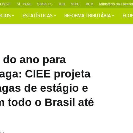
ONSIF
SEBRAE
SIMPLES
MEI
MDIC
BCB
Ministério da Fazen
CIOS
ESTATÍSTICAS
REFORMA TRIBUTÁRIA
ECO
 do ano para
aga: CIEE projeta
agas de estágio e
todo o Brasil até
25