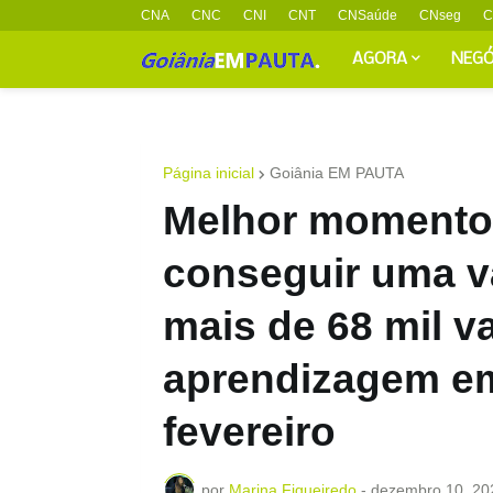
CNA
CNC
CNI
CNT
CNSaúde
CNseg
C
AGORA
NEGÓ
Página inicial
Goiânia EM PAUTA
Melhor momento
conseguir uma v
mais de 68 mil v
aprendizagem em 
fevereiro
por
Marina Figueiredo
-
dezembro 10, 20