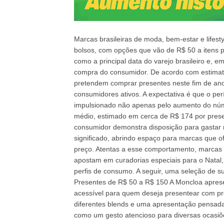
Marcas brasileiras de moda, bem-estar e lifest
bolsos, com opções que vão de R$ 50 a itens p
como a principal data do varejo brasileiro e, 
compra do consumidor. De acordo com estimati
pretendem comprar presentes neste fim de an
consumidores ativos. A expectativa é que o pe
impulsionado não apenas pelo aumento do núm
médio, estimado em cerca de R$ 174 por pres
consumidor demonstra disposição para gastar 
significado, abrindo espaço para marcas que 
preço. Atentas a esse comportamento, marcas b
apostam em curadorias especiais para o Natal,
perfis de consumo. A seguir, uma seleção de s
Presentes de R$ 50 a R$ 150 A Moncloa apres
acessível para quem deseja presentear com pro
diferentes blends e uma apresentação pensad
como um gesto atencioso para diversas ocasiõ