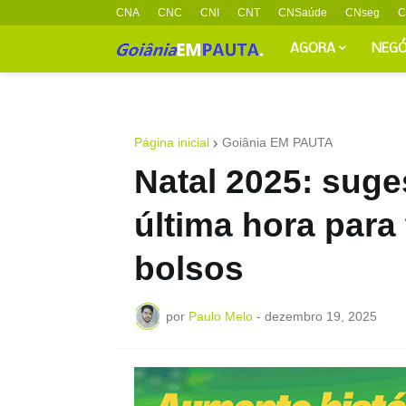
CNA
CNC
CNI
CNT
CNSaúde
CNseg
C
AGORA
NEGÓ
Página inicial
Goiânia EM PAUTA
Natal 2025: suge
última hora para 
bolsos
por
Paulo Melo
-
dezembro 19, 2025