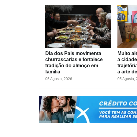
Dia dos Pais movimenta
Muito al
churrascarias e fortalece
a cidade
tradição do almoço em
trajetór
família
a arte d
05 Agosto, 2026
05 Agosto,