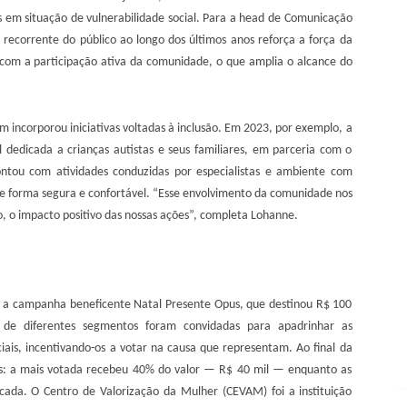
as em situação de vulnerabilidade social. Para a head de Comunicação
ecorrente do público ao longo dos últimos anos reforça a força da
a, com a participação ativa da comunidade, o que amplia o alcance do
 incorporou iniciativas voltadas à inclusão. Em 2023, por exemplo, a
edicada a crianças autistas e seus familiares, em parceria com o
tou com atividades conduzidas por especialistas e ambiente com
 de forma segura e confortável. “Esse envolvimento da comunidade nos
o, o impacto positivo das nossas ações”, completa Lohanne.
, a campanha beneficente Natal Presente Opus, que destinou R$ 100
as de diferentes segmentos foram convidadas para apadrinhar as
ociais, incentivando-os a votar na causa que representam. Ao final da
as: a mais votada recebeu 40% do valor — R$ 40 mil — enquanto as
cada. O Centro de Valorização da Mulher (CEVAM) foi a instituição