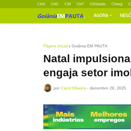
CNA
CNC
CNI
CNT
CNSaúde
CNseg
C
AGORA
NEGÓ
Página inicial
Goiânia EM PAUTA
Natal impulsiona
engaja setor imo
por
Carol Oliveira
-
dezembro 26, 2025