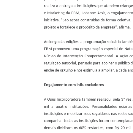
realiza a entrega a instituições que atendem crianç
e Marketing da EBM, Lohanne Assis, o engajamento r
iniciativa. “São ações construídas de forma coletiv
projeto e fortalece o propósito da empresa”, afirma.
Ao longo das edições, a programação solidária também
EBM promoveu uma programação especial de Natal d
Núcleo de Intervenção Comportamental. A ação con
regulação sensorial, pensado para acolher o público
enche de orgulho e nos estimula a ampliar, a cada an
Engajamento com influenciadores
A Opus Incorporadora também realizou, pela 3ª vez
mil a quatro instituições. Personalidades goian
instituições e mobilizar seus seguidores nas redes s
campanha, todas as instituições foram contemplad
demais dividiram os 60% restantes, com R$ 20 mil 