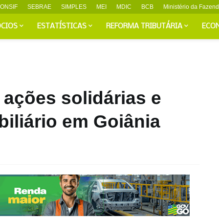
ONSIF
SEBRAE
SIMPLES
MEI
MDIC
BCB
Ministério da Fazen
CIOS
ESTATÍSTICAS
REFORMA TRIBUTÁRIA
ECO
 ações solidárias e
biliário em Goiânia