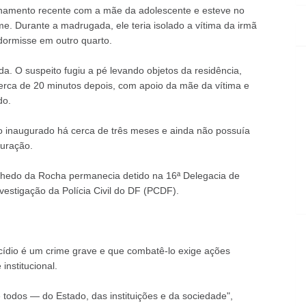
namento recente com a mãe da adolescente e esteve no
me. Durante a madrugada, ele teria isolado a vítima da irmã
dormisse em outro quarto.
a. O suspeito fugiu a pé levando objetos da residência,
cerca de 20 minutos depois, com apoio da mãe da vítima e
do.
o inaugurado há cerca de três meses e ainda não possuía
uração.
lhedo da Rocha permanecia detido na 16ª Delegacia de
vestigação da Polícia Civil do DF (PCDF).
cídio é um crime grave e que combatê-lo exige ações
institucional.
e todos — do Estado, das instituições e da sociedade",