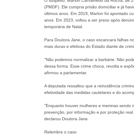
O suspeito, Marlon Carvalhedo da Rocha, de 29 
(PMDF). Ele cumpria prisão domiciliar e já hav
últimos anos. Em 2019, Marlon foi apontado co
anos. Em 2023, voltou a ser preso após denúnc
temporária de Natal.
Para Doutora Jane, o caso escancara falhas no
mais duras e efetivas do Estado diante de crim
"Não podemos normalizar a barbárie. Não pode
dessa forma. Esse crime choca, revolta e expõ
afirmou a parlamentar.
A deputada ressaltou que a reincidência crimin
efetividade das medidas cautelares e do acomp
"Enquanto houver mulheres e meninas sendo mor
prevenção, por informação e por proteção rea
declarou Doutora Jane.
Relembre o caso