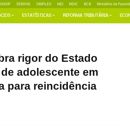
ONSIF
SEBRAE
SIMPLES
MEI
MDIC
BCB
Ministério da Fazen
CIOS
ESTATÍSTICAS
REFORMA TRIBUTÁRIA
ECO
ra rigor do Estado
o de adolescente em
ta para reincidência