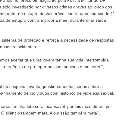
anos, foi preso em flagrante pela Polícia Militar do DF
ia sido investigado por diversos crimes graves ao longo dos
mo autor de estupro de vulnerável contra uma criança de 11
ia de estupro contra a própria mãe, durante uma saída
 sistema de proteção e reforça a necessidade de respostas
inosos reincidentes.
mos aceitar que uma jovem tenha sua vida interrompida
e a urgência de proteger nossas meninas e mulheres",
al do suspeito levanta questionamentos sérios sobre a
anhamento de indivíduos com histórico de violência sexual.
tas, minha luta será incansável: por leis mais duras, por
l. O silêncio também mata. A omissão também mata",