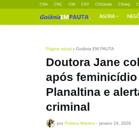
CNA
CNC
CNI
CNT
CNSaúde
CNseg
C
AGORA
NEGÓ
Página inicial
Goiânia EM PAUTA
Doutora Jane cob
após feminicídi
Planaltina e aler
criminal
por
Poliana Martins
-
janeiro 24, 2026