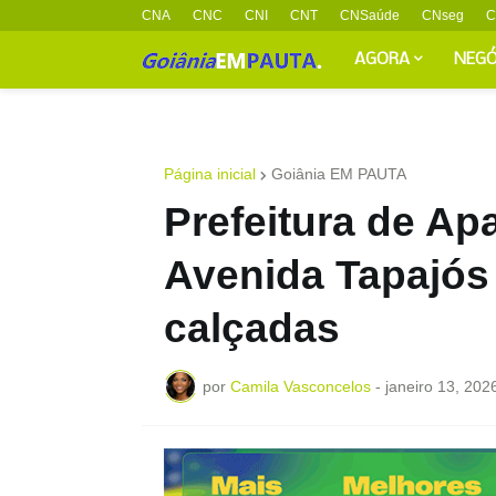
CNA
CNC
CNI
CNT
CNSaúde
CNseg
C
AGORA
NEGÓ
Página inicial
Goiânia EM PAUTA
Prefeitura de Apa
Avenida Tapajós 
calçadas
por
Camila Vasconcelos
-
janeiro 13, 202