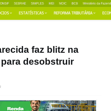
ONSIF
SEBRAE
SIMPLES
MEI
MDIC
BCB
Ministério da Fazen
CIOS
ESTATÍSTICAS
REFORMA TRIBUTÁRIA
ECO
recida faz blitz na
para desobstruir
6