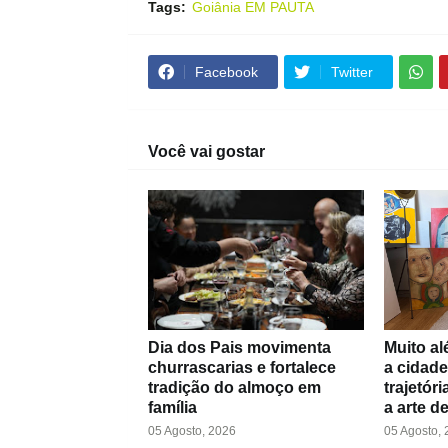
Tags:
Goiânia EM PAUTA
Facebook
Twitter
Você vai gostar
Dia dos Pais movimenta
Muito al
churrascarias e fortalece
a cidade
tradição do almoço em
trajetór
família
a arte d
05 Agosto, 2026
05 Agosto,