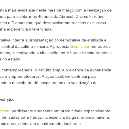
nda mais evidência neste mês de março com a realização de
ada para celebrar os 40 anos da Abrasel. O circuito reúne
entes e Diamantina, que desenvolveram receitas exclusivas
ma experiência diferenciada.
ciativa integra a programação comemorativa da entidade e
central da cultura mineira. A proposta é
convidar
moradores
entos, incentivando a circulação entre bares e restaurantes e
s no estado.
s contemporâneos, o circuito amplia o alcance da experiência
lico e empreendedores. A ação também contribui para
ando a descoberta de novos pratos e a valorização da
radição
imento
participante apresenta um prato criado especialmente
m pensadas para traduzir a essência da gastronomia mineira,
rais que evidenciam a criatividade dos bares.