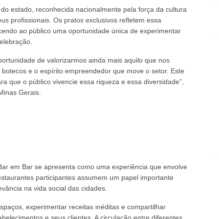
 do estado, reconhecida nacionalmente pela força da cultura
s profissionais. Os pratos exclusivos refletem essa
ecendo ao público uma oportunidade única de experimentar
elebração.
ortunidade de valorizarmos ainda mais aquilo que nos
s botecos e o espírito empreendedor que move o setor. Este
ra que o público vivencie essa riqueza e essa diversidade”,
Minas Gerais.
do Bar em Bar se apresenta como uma experiência que envolve
 restaurantes participantes assumem um papel importante
vância na vida social das cidades.
 espaços, experimentar receitas inéditas e compartilhar
belecimentos e seus clientes. A circulação entre diferentes