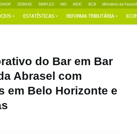
ONSIF
SEBRAE
SIMPLES
MEI
MDIC
BCB
Ministério da Fazen
CIOS
ESTATÍSTICAS
REFORMA TRIBUTÁRIA
ECO
rativo do Bar em Bar
 da Abrasel com
s em Belo Horizonte e
as