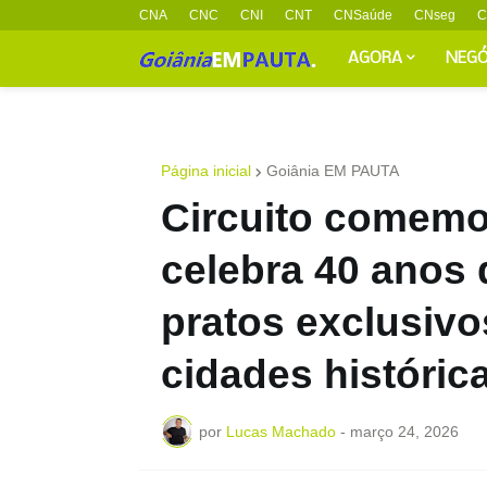
CNA
CNC
CNI
CNT
CNSaúde
CNseg
C
AGORA
NEGÓ
Página inicial
Goiânia EM PAUTA
Circuito comemo
celebra 40 anos
pratos exclusivo
cidades históric
por
Lucas Machado
-
março 24, 2026