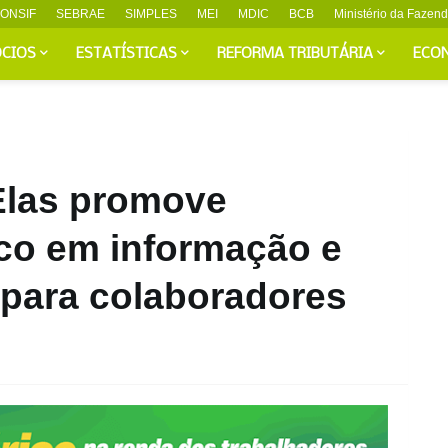
ONSIF
SEBRAE
SIMPLES
MEI
MDIC
BCB
Ministério da Fazen
CIOS
ESTATÍSTICAS
REFORMA TRIBUTÁRIA
ECO
Elas promove
co em informação e
 para colaboradores