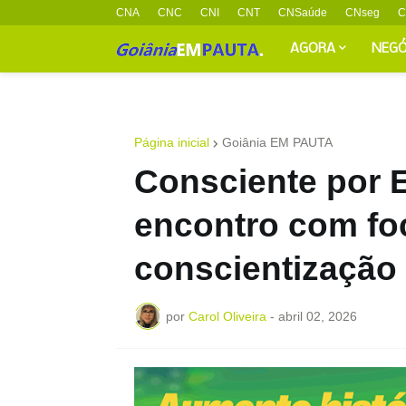
CNA
CNC
CNI
CNT
CNSaúde
CNseg
C
AGORA
NEGÓ
Página inicial
Goiânia EM PAUTA
Consciente por 
encontro com fo
conscientização
por
Carol Oliveira
-
abril 02, 2026