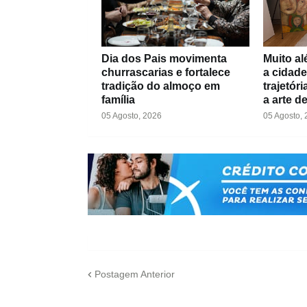
Dia dos Pais movimenta
Muito al
churrascarias e fortalece
a cidade
tradição do almoço em
trajetór
família
a arte d
05 Agosto, 2026
05 Agosto,
Postagem Anterior