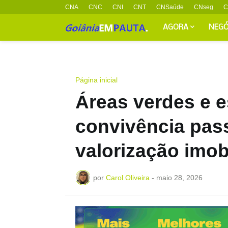
CNA
CNC
CNI
CNT
CNSaúde
CNseg
C
AGORA
NEGÓ
Página inicial
Áreas verdes e 
convivência pass
valorização imob
por
Carol Oliveira
-
maio 28, 2026