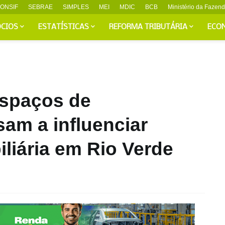
ONSIF
SEBRAE
SIMPLES
MEI
MDIC
BCB
Ministério da Fazen
CIOS
ESTATÍSTICAS
REFORMA TRIBUTÁRIA
ECO
espaços de
am a influenciar
iliária em Rio Verde