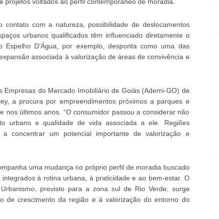
e projetos voltados ao perfil contemporâneo de moradia.
mo contato com a natureza, possibilidade de deslocamentos
spaços urbanos qualificados têm influenciado diretamente o
o Espelho D’Água, por exemplo, desponta como uma das
pansão associada à valorização de áreas de convivência e
as Empresas do Mercado Imobiliário de Goiás (Ademi-GO) de
ley, a procura por empreendimentos próximos a parques e
te nos últimos anos. “O consumidor passou a considerar não
o urbano e qualidade de vida associada a ele. Regiões
a concentrar um potencial importante de valorização e
companha uma mudança no próprio perfil de moradia buscado
 integrados à rotina urbana, à praticidade e ao bem-estar. O
Urbanismo, previsto para a zona sul de Rio Verde, surge
o de crescimento da região e à valorização do entorno do