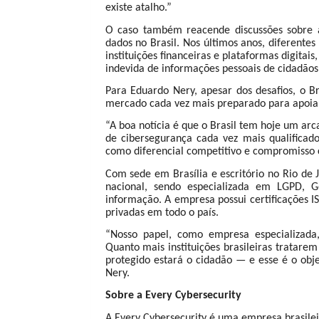
existe atalho.”
O caso também reacende discussões sobre a
dados no Brasil. Nos últimos anos, diferente
instituições financeiras e plataformas digitai
indevida de informações pessoais de cidadãos
Para Eduardo Nery, apesar dos desafios, o B
mercado cada vez mais preparado para apoiar 
“A boa notícia é que o Brasil tem hoje um a
de cibersegurança cada vez mais qualifica
como diferencial competitivo e compromisso 
Com sede em Brasília e escritório no Rio de 
nacional, sendo especializada em LGPD, 
informação. A empresa possui certificações 
privadas em todo o país.
“Nosso papel, como empresa especializada
Quanto mais instituições brasileiras tratare
protegido estará o cidadão — e esse é o obje
Nery.
Sobre a Every Cybersecurity
A Every Cybersecurity é uma empresa brasile