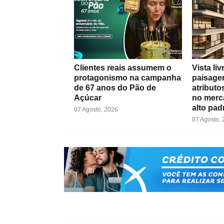
Clientes reais assumem o
Vista li
protagonismo na campanha
paisage
de 67 anos do Pão de
atributo
Açúcar
no merca
alto pad
07 Agosto, 2026
07 Agosto,