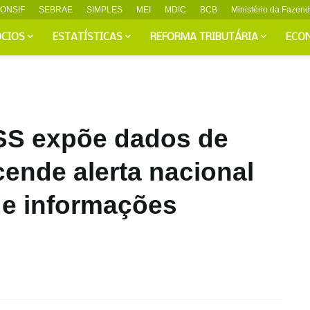
ONSIF
SEBRAE
SIMPLES
MEI
MDIC
BCB
Ministério da Fazen
CIOS
ESTATÍSTICAS
REFORMA TRIBUTÁRIA
ECO
SS expõe dados de
ende alerta nacional
de informações