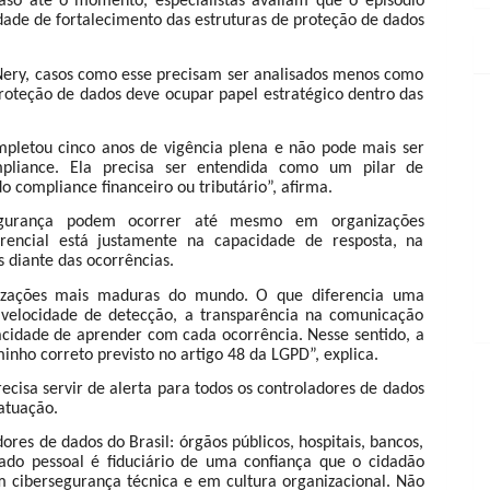
aso até o momento, especialistas avaliam que o episódio
ade de fortalecimento das estruturas de proteção de dados
Nery, casos como esse precisam ser analisados menos como
proteção de dados deve ocupar papel estratégico dentro das
letou cinco anos de vigência plena e não pode mais ser
pliance. Ela precisa ser entendida como um pilar de
 compliance financeiro ou tributário”, afirma.
egurança podem ocorrer até mesmo em organizações
rencial está justamente na capacidade de resposta, na
s diante das ocorrências.
anizações mais maduras do mundo. O que diferencia uma
 velocidade de detecção, a transparência na comunicação
cidade de aprender com cada ocorrência. Nesse sentido, a
nho correto previsto no artigo 48 da LGPD”, explica.
recisa servir de alerta para todos os controladores de dados
atuação.
ores de dados do Brasil: órgãos públicos, hospitais, bancos,
 dado pessoal é fiduciário de uma confiança que o cidadão
m cibersegurança técnica e em cultura organizacional. Não