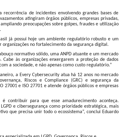
 recorrência de incidentes envolvendo grandes bases de
s vazamentos atingiram órgãos públicos, empresas privadas,
s, ampliando preocupações sobre golpes, fraudes e utilização
.
rasil já possui hoje um ambiente regulatório robusto e um
organizações no fortalecimento da segurança digital.
rcabouço normativo sólido, uma ANPD atuante e um mercado
do. Cabe às organizações enxergarem a proteção de dados
com a sociedade, e não apenas como custo regulatório.”
Janeiro, a Every Cybersecurity atua há 12 anos no mercado
Governança, Riscos e Compliance (GRC) e segurança da
ISO 27001 e ISO 27701 e atende órgãos públicos e empresas
, é contribuir para que esse amadurecimento aconteça.
m LGPD e cibersegurança como prioridade estratégica, mais
tivo que precisa unir todo o ecossistema”, conclui Eduardo
ira especializada em LGPD, Governança, Riscos e