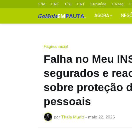
CNA
CNC
CNI
CNT
CNSaúde
CNseg
C
AGORA
NEGÓ
Página inicial
Falha no Meu IN
segurados e reac
sobre proteção 
pessoais
por
Thaís Muniz
-
maio 22, 2026