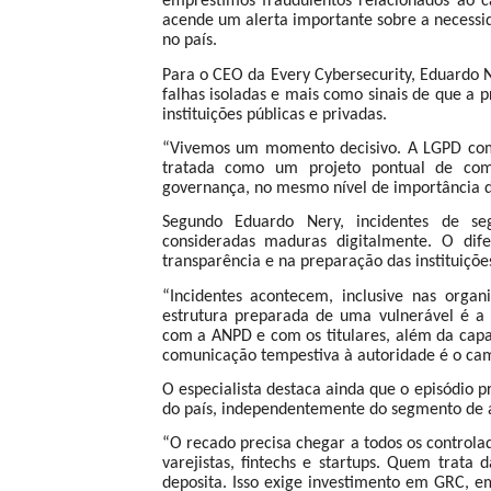
empréstimos fraudulentos relacionados ao c
acende um alerta importante sobre a necessid
no país.
Para o CEO da Every Cybersecurity, Eduardo 
falhas isoladas e mais como sinais de que a 
instituições públicas e privadas.
“Vivemos um momento decisivo. A LGPD comp
tratada como um projeto pontual de com
governança, no mesmo nível de importância do
Segundo Eduardo Nery, incidentes de s
consideradas maduras digitalmente. O dife
transparência e na preparação das instituiçõe
“Incidentes acontecem, inclusive nas org
estrutura preparada de uma vulnerável é a
com a ANPD e com os titulares, além da capa
comunicação tempestiva à autoridade é o cami
O especialista destaca ainda que o episódio p
do país, independentemente do segmento de 
“O recado precisa chegar a todos os controlad
varejistas, fintechs e startups. Quem trata
deposita. Isso exige investimento em GRC, e