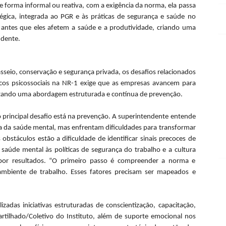
e forma informal ou reativa, com a exigência da norma, ela passa
tégica, integrada ao PGR e às práticas de segurança e saúde no
 antes que eles afetem a saúde e a produtividade, criando uma
ndente.
asseio, conservação e segurança privada, os desafios relacionados
scos psicossociais na NR-1 exige que as empresas avancem para
tando uma abordagem estruturada e contínua de prevenção.
o principal desafio está na prevenção. A superintendente entende
 da saúde mental, mas enfrentam dificuldades para transformar
obstáculos estão a dificuldade de identificar sinais precoces de
saúde mental às políticas de segurança do trabalho e a cultura
 por resultados. “O primeiro passo é compreender a norma e
o ambiente de trabalho. Esses fatores precisam ser mapeados e
izadas iniciativas estruturadas de conscientização, capacitação,
ilhado/Coletivo do Instituto, além de suporte emocional nos