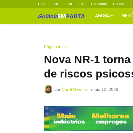
CNA
CNC
CNI
CNT
CNSaúde
CNseg
C
AGORA
NEGÓ
Página inicial
Nova NR-1 torna 
de riscos psico
por
Carol Oliveira
-
maio 12, 2026