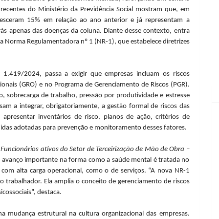
 recentes do Ministério da Previdência Social mostram que, em
cresceram 15% em relação ao ano anterior e já representam a
ás apenas das doenças da coluna. Diante desse contexto, entra
 da Norma Regulamentadora nº 1 (NR-1), que estabelece diretrizes
º 1.419/2024, passa a exigir que empresas incluam os riscos
cionais (GRO) e no Programa de Gerenciamento de Riscos (PGR).
io, sobrecarga de trabalho, pressão por produtividade e estresse
am a integrar, obrigatoriamente, a gestão formal de riscos das
apresentar inventários de risco, planos de ação, critérios de
didas adotadas para prevenção e monitoramento desses fatores.
 Funcionários ativos do Setor de Terceirização de Mão de Obra –
 avanço importante na forma como a saúde mental é tratada no
 com alta carga operacional, como o de serviços. “A nova NR-1
o trabalhador. Ela amplia o conceito de gerenciamento de riscos
icossociais”, destaca.
 mudança estrutural na cultura organizacional das empresas.