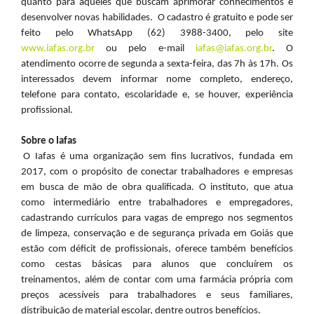
quanto para aqueles que buscam aprimorar conhecimentos e
desenvolver novas habilidades. O cadastro é gratuito e pode ser
feito pelo WhatsApp (62) 3988-3400, pelo site
www.iafas.org.br
ou pelo e-mail
iafas@iafas.org.br
. O
atendimento ocorre de segunda a sexta-feira, das 7h às 17h. Os
interessados devem informar nome completo, endereço,
telefone para contato, escolaridade e, se houver, experiência
profissional.
Sobre o Iafas
O Iafas é uma organização sem fins lucrativos, fundada em
2017, com o propósito de conectar trabalhadores e empresas
em busca de mão de obra qualificada. O instituto, que atua
como intermediário entre trabalhadores e empregadores,
cadastrando currículos para vagas de emprego nos segmentos
de limpeza, conservação e de segurança privada em Goiás que
estão com déficit de profissionais, oferece também benefícios
como cestas básicas para alunos que concluírem os
treinamentos, além de contar com uma farmácia própria com
preços acessíveis para trabalhadores e seus familiares,
distribuição de material escolar, dentre outros benefícios.