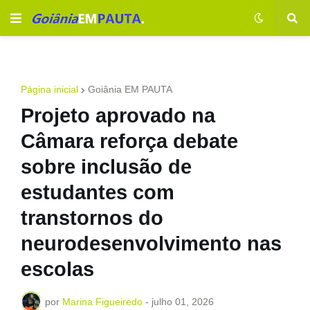
Página inicial
Goiânia EM PAUTA
Projeto aprovado na
Câmara reforça debate
sobre inclusão de
estudantes com
transtornos do
neurodesenvolvimento nas
escolas
por
Marina Figueiredo
-
julho 01, 2026