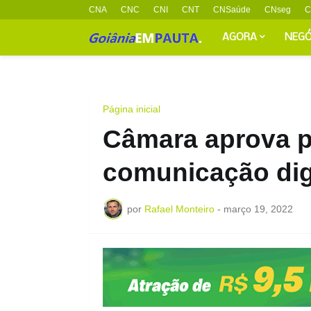
CNA
CNC
CNI
CNT
CNSaúde
CNseg
C
AGORA
NEGÓ
Página inicial
Câmara aprova pr
comunicação dig
por
Rafael Monteiro
-
março 19, 2022