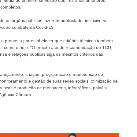
a média do primeiro semestre dos três anos anteriores,
 completos.
de os órgãos públicos fazerem publicidade, inclusive no
iva ao combate da Covid-19.
a proposta por estabelecer que critérios técnicos também
ço, como é hoje. "O projeto atende recomendação do TCU,
nsa e relações públicas siga os mesmos critérios das
 planejamento, criação, programação e manutenção de
monitoramento e gestão de suas redes sociais, otimização de
buscas e produção de mensagens, infográficos, painéis
a Agência Câmara.