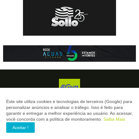
Este site utiliza cookies e tecnologias de terceiros (Google) para
personalizar anúncios e analisar o tráfego. Isso é feito para
GOIÂNIA EM PAUTA.
garantir e entregar a melhor experiência ao usuário. Ao acessar,
você concorda com a política de monitoramento.
Saiba Mais
Notícias dAa capital de todos os goinos. Informação precisa para
quem toma decisões importantes.
Aceitar !